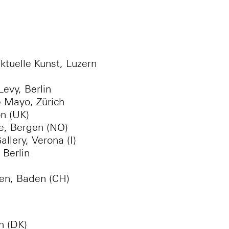
ktuelle Kunst, Luzern
evy, Berlin
e Mayo, Zürich
on (UK)
ée, Bergen (NO)
llery, Verona (I)
 Berlin
den, Baden (CH)
n (DK)