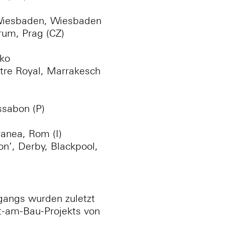
 Wiesbaden, Wiesbaden
trum, Prag (CZ)
iko
atre Royal, Marrakesch
ssabon (P)
ranea, Rom (I)
n’, Derby, Blackpool,
gangs wurden zuletzt
st-am-Bau-Projekts von