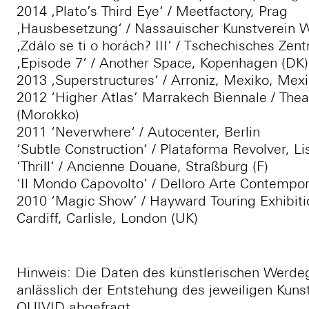
2014 ‚Plato’s Third Eye‘ / Meetfactory, Prag
‚Hausbesetzung‘ / Nassauischer Kunstverein
‚Zdálo se ti o horách? III‘ / Tschechisches Zen
‚Episode 7‘ / Another Space, Kopenhagen (DK)
2013 ‚Superstructures‘ / Arroniz, Mexiko, Mex
2012 ‘Higher Atlas’ Marrakech Biennale / The
(Morokko)
2011 ‘Neverwhere‘ / Autocenter, Berlin
‘Subtle Construction‘ / Plataforma Revolver, Li
‘Thrill‘ / Ancienne Douane, Straßburg (F)
‘Il Mondo Capovolto’ / Delloro Arte Contempo
2010 ‘Magic Show’ / Hayward Touring Exhibitio
Cardiff, Carlisle, London (UK)
Hinweis: Die Daten des künstlerischen Werde
anlässlich der Entstehung des jeweiligen Kun
QUIVID abgefragt.