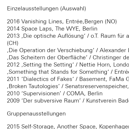
Einzelausstellungen (Auswahl)
2016 Vanishing Lines, Entrée,Bergen (NO)
2014 Space Laps, The WYE, Berlin
2013 ‚Die optische Auflösung‘ / o.T. Raum für a
(CH)
‚Die Operation der Verschiebung‘ / Alexander L
‚Das Scheitern der Oberfläche‘ / Christinger d
2012 ‚Setting the Setting‘ / Nettie Horn, Lond
‚Something that Stands for Something‘ / Entr
2011 ‘Dialectics of Fakes‘ / Basement, FaMa Ga
,Broken Tautologies’ / Senatsreservenspeicher,
2010 ‘Supervisionen’ / COMA, Berlin
2009 ‘Der subversive Raum’ / Kunstverein Ba
Gruppenausstellungen
2015 Self-Storage, Another Space, Kopenhage