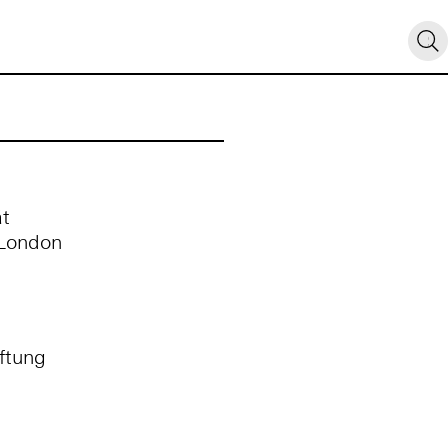
ät
 London
ftung