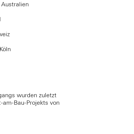
Australien
d
weiz
Köln
gangs wurden zuletzt
st-am-Bau-Projekts von